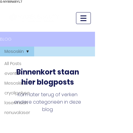
G-NY88N48YL7
BLOG
Mesoskin
All Posts
Binnenkort staan
events
hier blogposts
Mesoskin
cryolipolyse
Kom later terug of verken
andere categorieën in deze
lasermach
blog.
renuvalaser