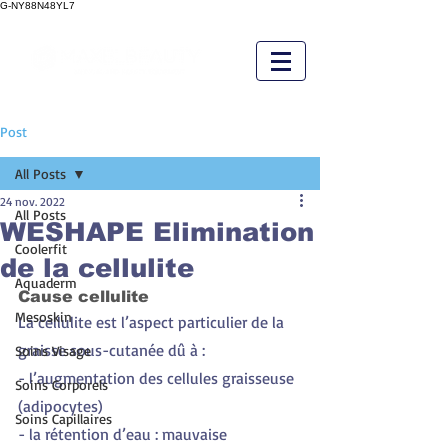
G-NY88N48YL7
Post
All Posts
24 nov. 2022
All Posts
WESHAPE Elimination
Coolerfit
de la cellulite
Aquaderm
Cause cellulite
Mesoskin
La cellulite est l’aspect particulier de la 
graisse sous-cutanée dû à :
Soins Visage
- l’augmentation des cellules graisseuse 
Soins Corporels
(adipocytes)
Soins Capillaires
- la rétention d’eau : mauvaise 