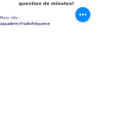
question de minutes!  
Mots-clés :
aquaderm
rf
radiofréquence
Posts récents
Voir tout