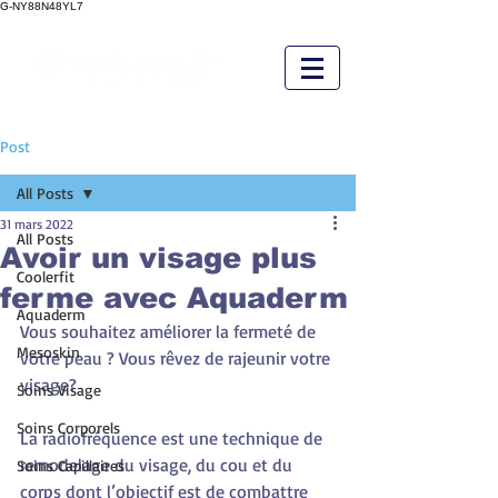
G-NY88N48YL7
Post
All Posts
31 mars 2022
All Posts
Avoir un visage plus
Coolerfit
ferme avec Aquaderm
Aquaderm
Vous souhaitez améliorer la fermeté de 
Mesoskin
votre peau ? Vous rêvez de rajeunir votre 
visage?
Soins Visage
Soins Corporels
La radiofréquence est une technique de 
remodelage du visage, du cou et du 
Soins Capillaires
corps dont l’objectif est de combattre 