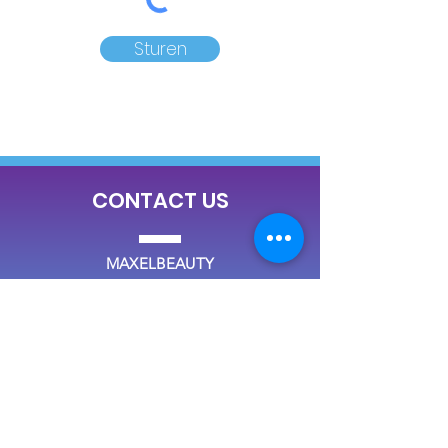
Sturen
CONTACT US
MAXELBEAUTY
www.maxelbeauty.be
+32(0)1187 4999
info@maxelbeauty.be
Heerstraat 37
3910 Pelt, België