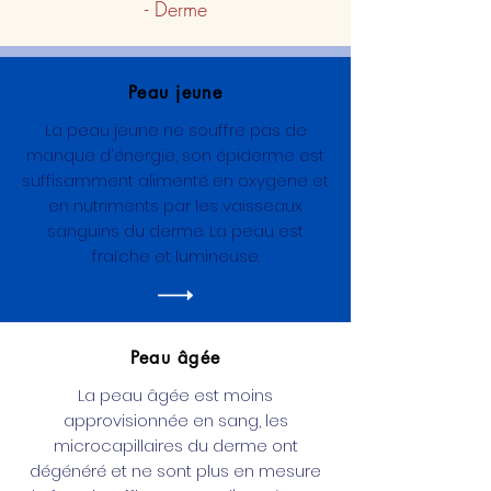
- Derme
Peau jeune
La peau jeune ne souffre pas de
manque d'énergie, son épiderme est
suffisamment alimenté en oxygène et
en nutriments par les vaisseaux
sanguins du derme. La peau est
fraîche et lumineuse.
Peau âgée
La peau âgée est moins
approvisionnée en sang, les
microcapillaires du derme ont
dégénéré et ne sont plus en mesure