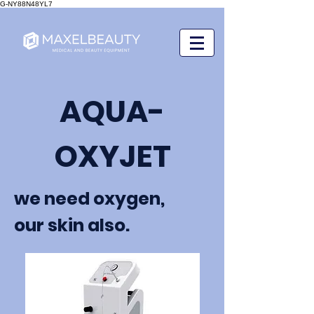
G-NY88N48YL7
AQUA-
OXYJET
we need oxygen,
our skin also.